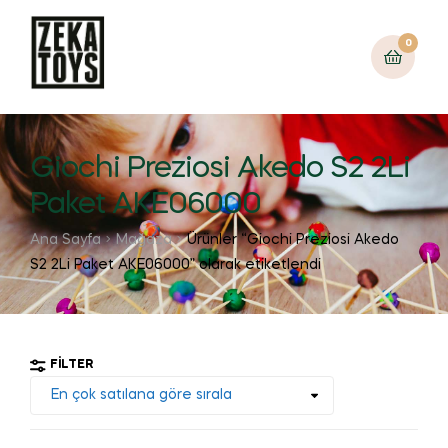
0
Giochi Preziosi Akedo S2 2Li
Paket AKE06000
Ana Sayfa
Mağaza
Ürünler “Giochi Preziosi Akedo
S2 2Li Paket AKE06000” olarak etiketlendi
FILTER