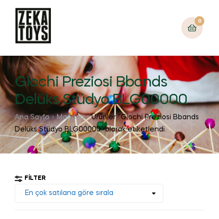
0
Giochi Preziosi Bbands
Delüks Stüdyo BLG00000
Ana Sayfa
Mağaza
Ürünler “Giochi Preziosi Bbands
Delüks Stüdyo BLG00000” olarak etiketlendi
FILTER