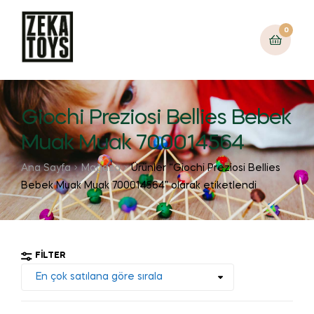
0
Giochi Preziosi Bellies Bebek
Muak Muak 700014564
Ana Sayfa
Mağaza
Ürünler “Giochi Preziosi Bellies
Bebek Muak Muak 700014564” olarak etiketlendi
FILTER