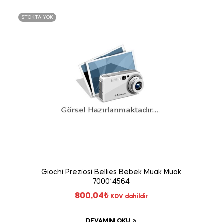
STOKTA YOK
Giochi Preziosi Bellies Bebek Muak Muak
700014564
800,04
₺
KDV dahildir
DEVAMINI OKU