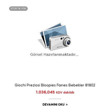
STOKTA YOK
Giochi Preziosi Bloopies Faırıes Bebekler 81802
1.036,04
₺
KDV dahildir
DEVAMINI OKU