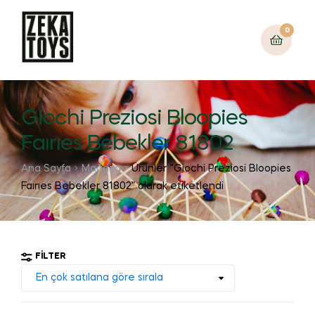
0
Giochi Preziosi Bloopies
Faırıes Bebekler 81802
Ana Sayfa
Mağaza
Ürünler “Giochi Preziosi Bloopies
Faırıes Bebekler 81802” olarak etiketlendi
FILTER