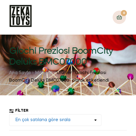
0
Giochi Preziosi BoomCity
Delüks BMC07000
Ana Sayfa
Mağaza
Ürünler “Giochi Preziosi
BoomCity Delüks BMC07000” olarak etiketlendi
FILTER