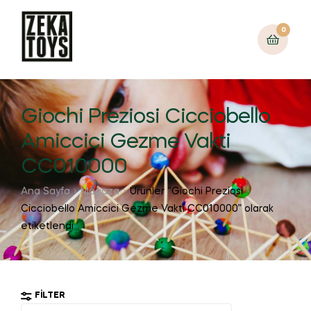
0
Giochi Preziosi Cicciobello
Amiccici Gezme Vakti
CC010000
Ana Sayfa
Mağaza
Ürünler “Giochi Preziosi
Cicciobello Amiccici Gezme Vakti CC010000” olarak
etiketlendi
FILTER