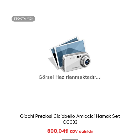
STOKTA YOK
Giochi Preziosi Ciciobello Amiccici Hamak Set
CC033
800,04
₺
KDV dahildir