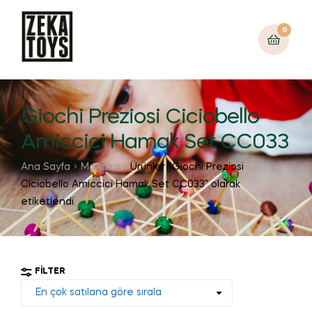
0
Giochi Preziosi Ciciobello
Amiccici Hamak Set CC033
Ana Sayfa
Mağaza
Ürünler “Giochi Preziosi
Ciciobello Amiccici Hamak Set CC033” olarak
etiketlendi
FILTER