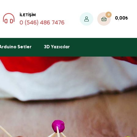
0
İLETIŞIM
0,00
₺
0 (546) 486 7476
Arduino Setler
3D Yazıcılar