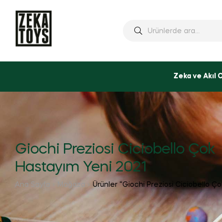
Ara:
Zeka ve Akıl 
Giochi Preziosi Ciciobello Çok
Hastayım Yeni 2021
Ana Sayfa
Mağaza
Ürünler “Giochi Preziosi Ciciobello Ço