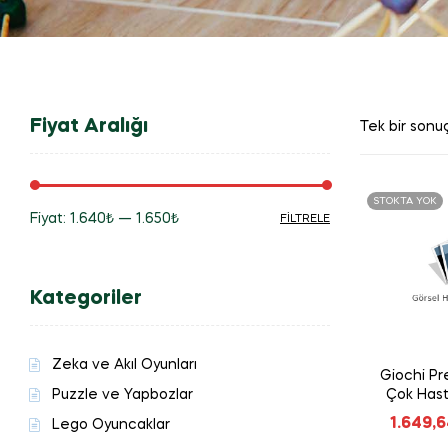
Fiyat Aralığı
Tek bir sonuç
STOKTA YOK
Fiyat:
1.640₺
—
1.650₺
FILTRELE
En
En
düşük
yüksek
Kategoriler
fiyat
fiyat
Zeka ve Akıl Oyunları
Giochi Pre
Puzzle ve Yapbozlar
Çok Hast
1.649,
Lego Oyuncaklar