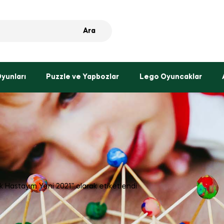
Ara
Oyunları
Puzzle ve Yapbozlar
Lego Oyuncaklar
k Hastayım Yeni 2021” olarak etiketlendi