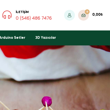
0
İLETIŞIM
0,00
₺
0 (546) 486 7476
Arduino Setler
3D Yazıcılar