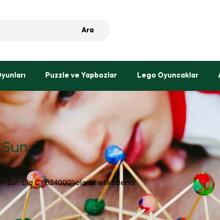
Ara
Oyunları
Puzzle ve Yapbozlar
Lego Oyuncaklar
n Sun
un Sun Ella CYB24000” olarak etiketlendi