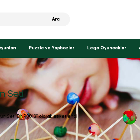
Ara
Oyunları
Puzzle ve Yapbozlar
Lego Oyuncaklar
n Seti
Oyun Seti DNR0013” olarak etiketlendi