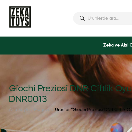
Ara:
Zeka ve Akıl 
Giochi Preziosi DNR Ciftlik Oyu
DNR0013
Ana Sayfa
Mağaza
Ürünler “Giochi Preziosi DNR Ciftlik 