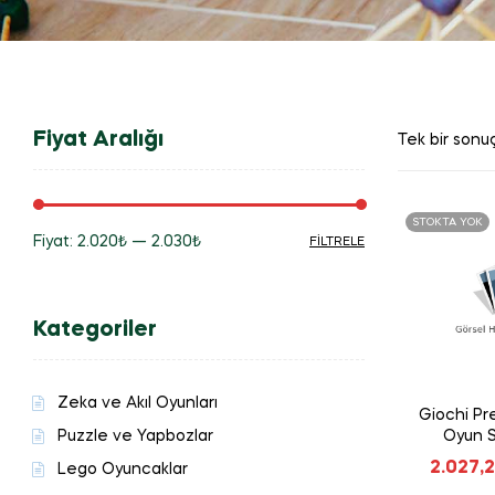
Fiyat Aralığı
Tek bir sonuç
STOKTA YOK
Fiyat:
2.020₺
—
2.030₺
FILTRELE
En
En
düşük
yüksek
Kategoriler
fiyat
fiyat
Zeka ve Akıl Oyunları
Giochi Pre
Puzzle ve Yapbozlar
Oyun 
2.027,
Lego Oyuncaklar