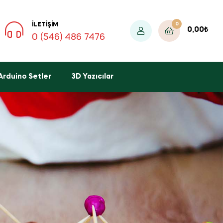
0
İLETIŞIM
0,00
₺
0 (546) 486 7476
Arduino Setler
3D Yazıcılar