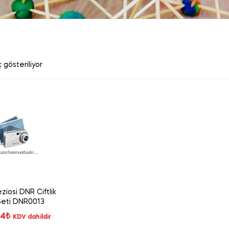
 gösteriliyor
ziosi DNR Ciftlik
Seti DNR0013
24
₺
KDV dahildir