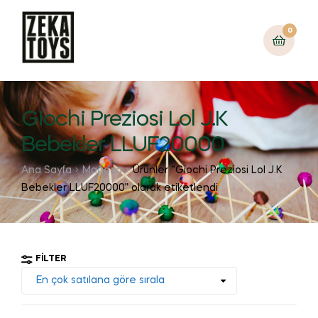
0
Giochi Preziosi Lol J.K
Bebekler LLUF20000
Ana Sayfa
Mağaza
Ürünler “Giochi Preziosi Lol J.K
Bebekler LLUF20000” olarak etiketlendi
FILTER