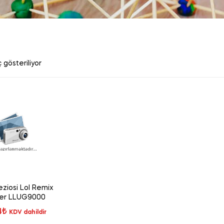
 gösteriliyor
eziosi Lol Remix
er LLUG9000
4
₺
KDV dahildir