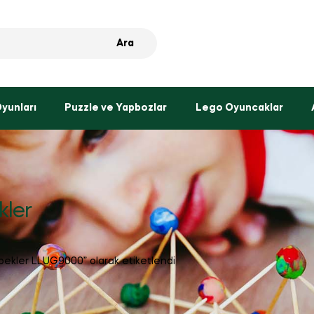
Ara
Oyunları
Puzzle ve Yapbozlar
Lego Oyuncaklar
kler
ebekler LLUG9000” olarak etiketlendi