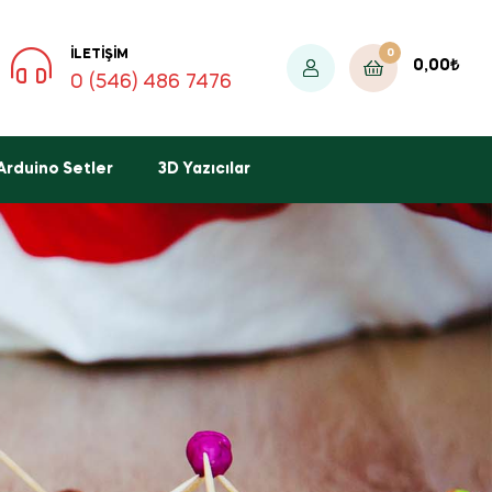
0
İLETIŞIM
0,00
₺
0 (546) 486 7476
Arduino Setler
3D Yazıcılar