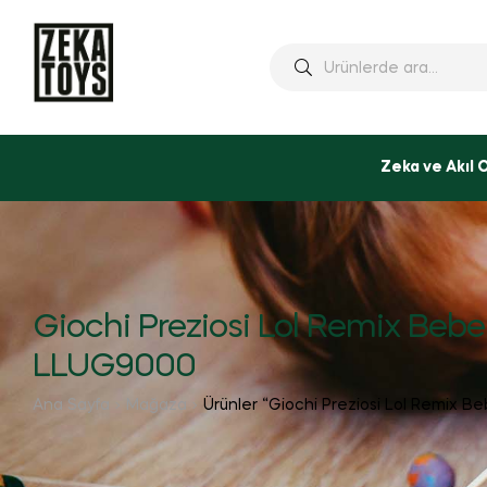
Ara:
Zeka ve Akıl 
Giochi Preziosi Lol Remix Bebe
LLUG9000
Ana Sayfa
Mağaza
Ürünler “Giochi Preziosi Lol Remix B