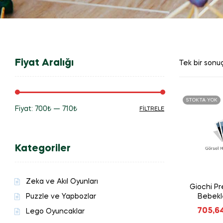
Fiyat Aralığı
Tek bir sonuç
STOKTA YOK
Fiyat:
700₺
—
710₺
FILTRELE
En
En
düşük
yüksek
Kategoriler
fiyat
fiyat
Zeka ve Akıl Oyunları
Giochi Pr
Puzzle ve Yapbozlar
Bebekl
705,6
Lego Oyuncaklar