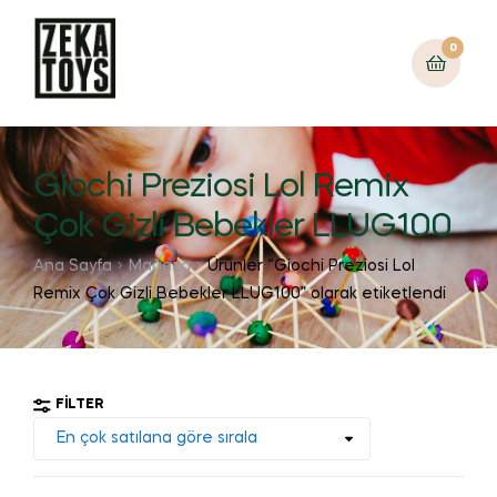
0
Giochi Preziosi Lol Remix
Çok Gizli Bebekler LLUG100
Ana Sayfa
Mağaza
Ürünler “Giochi Preziosi Lol
Remix Çok Gizli Bebekler LLUG100” olarak etiketlendi
FILTER