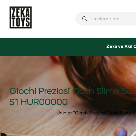
Ara:
Zeka ve Akıl 
Giochi Preziosi Oosh Slime Sur
S1 HUR00000
Ana Sayfa
Mağaza
Ürünler “Giochi Preziosi Oosh Slime S