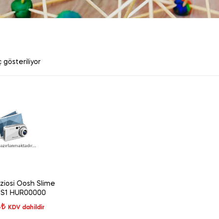
 gösteriliyor
ziosi Oosh Slime
i S1 HUR00000
4
₺
KDV dahildir