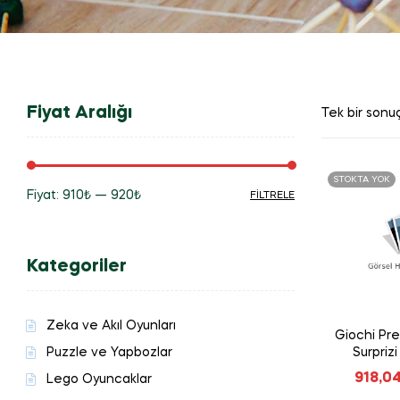
Fiyat Aralığı
Tek bir sonuç
STOKTA YOK
Fiyat:
910₺
—
920₺
FILTRELE
En
En
düşük
yüksek
Kategoriler
fiyat
fiyat
Zeka ve Akıl Oyunları
Giochi Pre
Puzzle ve Yapbozlar
Surpriz
918,0
Lego Oyuncaklar