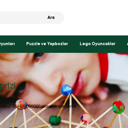
Ara
Oyunları
Puzzle ve Yapbozlar
Lego Oyuncaklar
prizi
urprizi S1 HUR00000” olarak etiketlendi