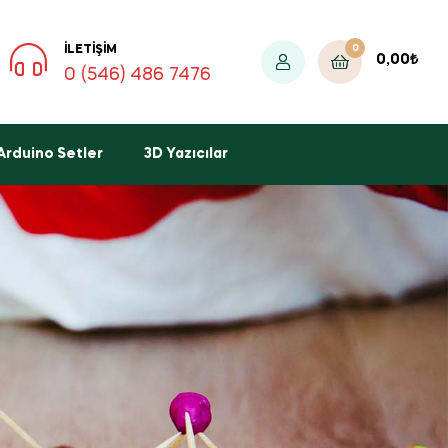
0
İLETIŞIM
0,00
₺
0 (546) 486 7476
Arduino Setler
3D Yazıcılar