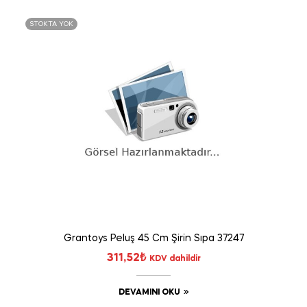
STOKTA YOK
Grantoys Peluş 45 Cm Şirin Sıpa 37247
311,52
₺
KDV dahildir
DEVAMINI OKU