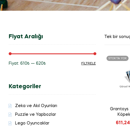
Fiyat Aralığı
Tek bir sonuç
STOKTA YOK
Fiyat:
610₺
—
620₺
FILTRELE
En
En
düşük
yüksek
Kategoriler
fiyat
fiyat
Zeka ve Akıl Oyunları
Grantoys 
Puzzle ve Yapbozlar
Köpek
611,24
Lego Oyuncaklar