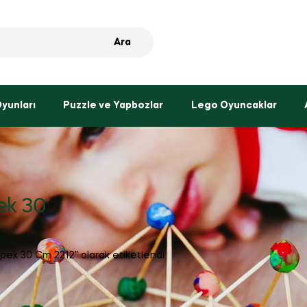
Ara
Oyunları
Puzzle ve Yapbozlar
Lego Oyuncaklar
ek 30
öpek 30 Cm 2212” olarak etiketlendi