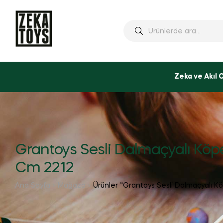
Ara:
Zeka ve Akıl 
Grantoys Sesli Dalmaçyalı Köp
Cm 2212
Ana Sayfa
Mağaza
Ürünler “Grantoys Sesli Dalmaçyalı K