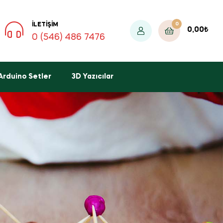
0
İLETIŞIM
0,00
₺
0 (546) 486 7476
Arduino Setler
3D Yazıcılar