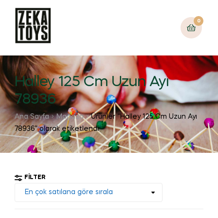
0
Halley 125 Cm Uzun Ayı
78936
Ana Sayfa
Mağaza
Ürünler “Halley 125 Cm Uzun Ayı
78936” olarak etiketlendi
FILTER