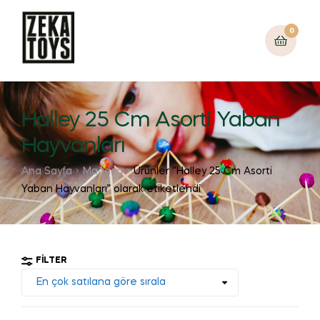
0
Halley 25 Cm Asorti Yaban
Hayvanları
Ana Sayfa
Mağaza
Ürünler “Halley 25 Cm Asorti
Yaban Hayvanları” olarak etiketlendi
FILTER