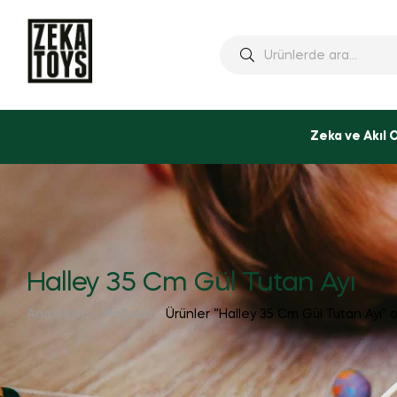
Ara:
Zeka ve Akıl 
Halley 35 Cm Gül Tutan Ayı
Ana Sayfa
Mağaza
Ürünler “Halley 35 Cm Gül Tutan Ayı” o