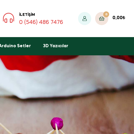
0
İLETIŞIM
0,00
₺
0 (546) 486 7476
Arduino Setler
3D Yazıcılar