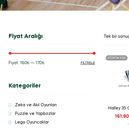
Fiyat Aralığı
Tek bir sonuç
STOKTA YOK
Fiyat:
160₺
—
170₺
FILTRELE
En
En
düşük
yüksek
Kategoriler
fiyat
fiyat
Zeka ve Akıl Oyunları
Halley 35 
Puzzle ve Yapbozlar
161,90
Lego Oyuncaklar