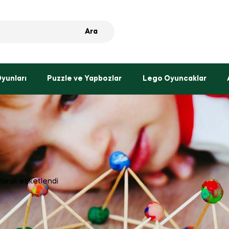
Ara
Oyunları
Puzzle ve Yapbozlar
Lego Oyuncaklar
larak etiketlendi