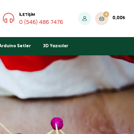
0
İLETIŞIM
0,00
₺
0 (546) 486 7476
Arduino Setler
3D Yazıcılar