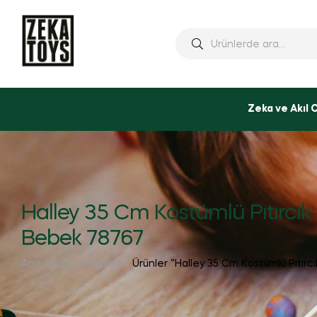
Ara:
Zeka ve Akıl 
Halley 35 Cm Kostümlü Pıtırcık
Bebek 78767
Ana Sayfa
Mağaza
Ürünler “Halley 35 Cm Kostümlü Pıtırc