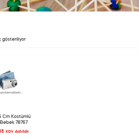
 gösteriliyor
35 Cm Kostümlü
k Bebek 78767
4
₺
KDV dahildir