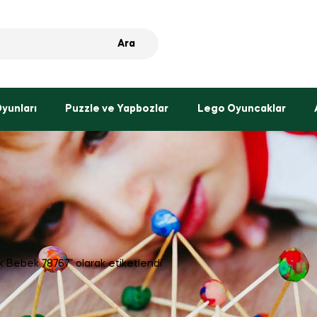
Ara
Oyunları
Puzzle ve Yapbozlar
Lego Oyuncaklar
ık Bebek 78767” olarak etiketlendi