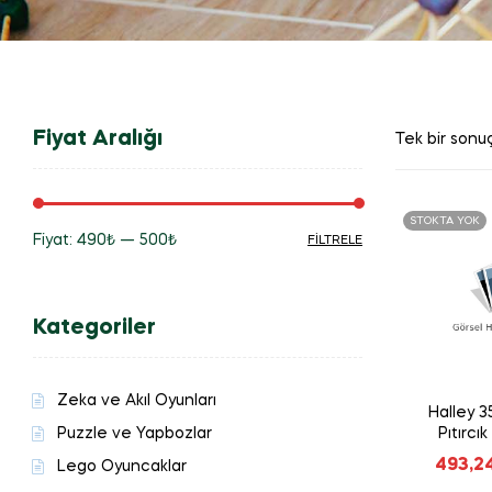
Fiyat Aralığı
Tek bir sonuç
STOKTA YOK
Fiyat:
490₺
—
500₺
FILTRELE
En
En
düşük
yüksek
Kategoriler
fiyat
fiyat
Zeka ve Akıl Oyunları
Halley 
Puzzle ve Yapbozlar
Pıtırcı
493,2
Lego Oyuncaklar