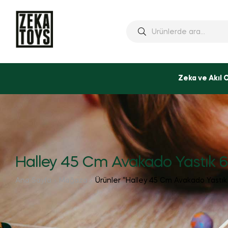
Ara:
Zeka ve Akıl 
Halley 45 Cm Avakado Yastık 
Ana Sayfa
Mağaza
Ürünler “Halley 45 Cm Avakado Yastık 