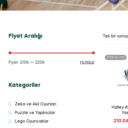
Fiyat Aralığı
Tek bir sonuç
STOKTA YOK
Fiyat:
210₺
—
220₺
FILTRELE
En
En
düşük
yüksek
Kategoriler
fiyat
fiyat
Zeka ve Akıl Oyunları
Halley 
Puzzle ve Yapbozlar
Yas
210,0
Lego Oyuncaklar