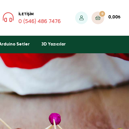
0
İLETIŞIM
0,00
₺
0 (546) 486 7476
Arduino Setler
3D Yazıcılar