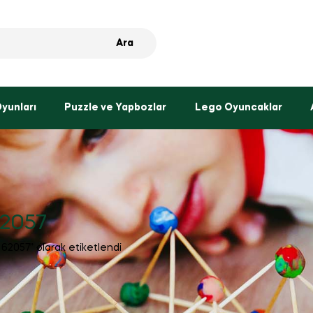
Ara
Oyunları
Puzzle ve Yapbozlar
Lego Oyuncaklar
62057
62057” olarak etiketlendi