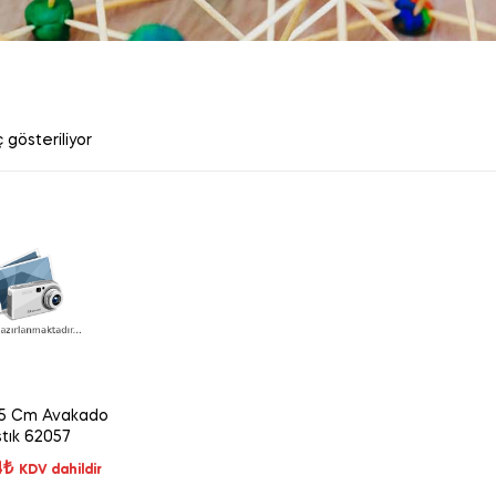
 gösteriliyor
45 Cm Avakado
tık 62057
4
₺
KDV dahildir