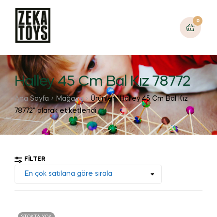
0
Halley 45 Cm Bal Kız 78772
Ana Sayfa
Mağaza
Ürünler “Halley 45 Cm Bal Kız
78772” olarak etiketlendi
FILTER
STOKTA YOK