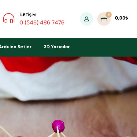
0
İLETIŞIM
0,00
₺
0 (546) 486 7476
Arduino Setler
3D Yazıcılar