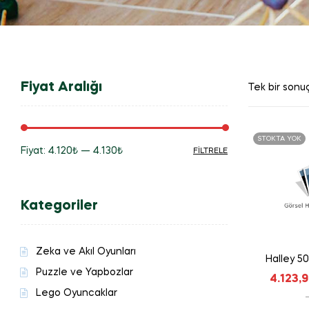
Fiyat Aralığı
Tek bir sonuç
STOKTA YOK
Fiyat:
4.120₺
—
4.130₺
FILTRELE
En
En
düşük
yüksek
Kategoriler
fiyat
fiyat
Zeka ve Akıl Oyunları
Halley 5
Puzzle ve Yapbozlar
4.123,
Lego Oyuncaklar