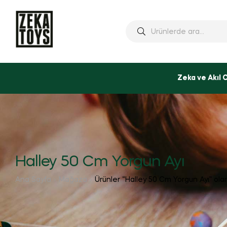
Ara:
Zeka ve Akıl 
Halley 50 Cm Yorgun Ayı
Ana Sayfa
Mağaza
Ürünler “Halley 50 Cm Yorgun Ayı” ola