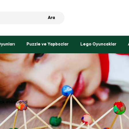
Ara
Oyunları
Puzzle ve Yapbozlar
Lego Oyuncaklar
rak etiketlendi