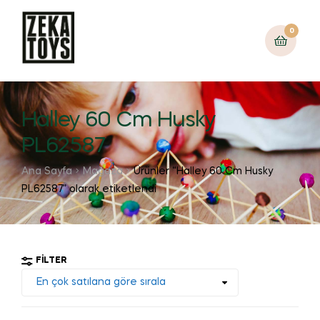
0
Halley 60 Cm Husky
PL62587
Ana Sayfa
Mağaza
Ürünler “Halley 60 Cm Husky
PL62587” olarak etiketlendi
FILTER