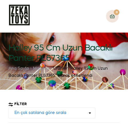
0
Halley 95 Cm Uzun Bacaklı
Panter PL67365
Ana Sayfa
Mağaza
Ürünler “Halley 95 Cm Uzun
Bacaklı Panter PL67365” olarak etiketlendi
FILTER