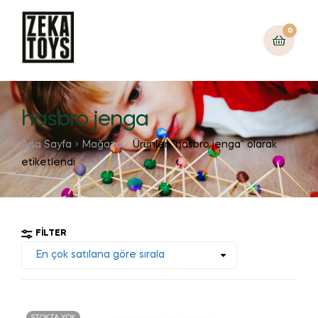
0
hasbro jenga
Ana Sayfa
Mağaza
Ürünler “hasbro jenga” olarak
etiketlendi
FILTER
STOKTA YOK