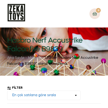
0
Hasbro Nerf Accustrike
Falconfire B9839
Ana Sayfa
Mağaza
Ürünler “Hasbro Nerf Accustrike
Falconfire B9839” olarak etiketlendi
FILTER