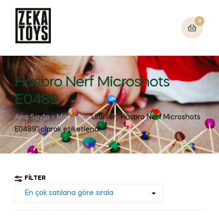
0
Hasbro Nerf Microshots
E0489
Ana Sayfa
Mağaza
Ürünler “Hasbro Nerf Microshots
E0489” olarak etiketlendi
FILTER