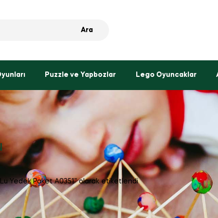
Ara
Oyunları
Puzzle ve Yapbozlar
Lego Oyuncaklar
u
30Lu Yedek Paket A0351” olarak etiketlendi