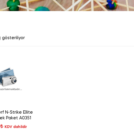
 gösteriliyor
f N-Strike Ellite
ek Paket A0351
8
₺
KDV dahildir