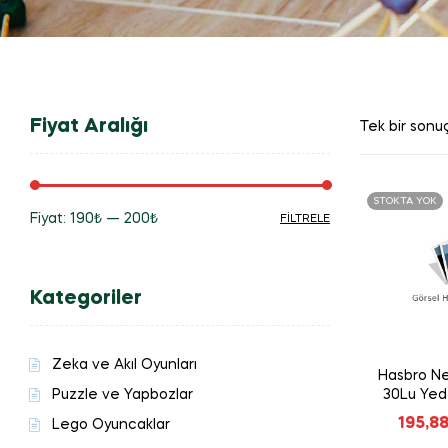
Fiyat Aralığı
Tek bir sonuç
STOKTA YOK
Fiyat:
190₺
—
200₺
FILTRELE
En
En
düşük
yüksek
Kategoriler
fiyat
fiyat
Zeka ve Akıl Oyunları
Hasbro Ner
Puzzle ve Yapbozlar
30Lu Yed
195,8
Lego Oyuncaklar