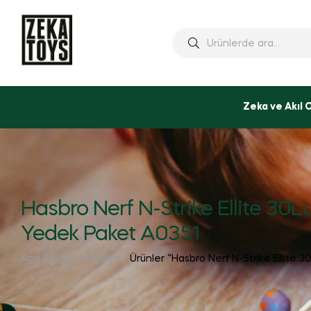
Ara:
Zeka ve Akıl 
Hasbro Nerf N-Strike Ellite 30L
Yedek Paket A0351
Ana Sayfa
Mağaza
Ürünler “Hasbro Nerf N-Strike Ellite 