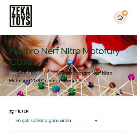
0
Hasbro Nerf Nitro Motofury
C0787
Ana Sayfa
Mağaza
Ürünler “Hasbro Nerf Nitro
Motofury C0787” olarak etiketlendi
FILTER