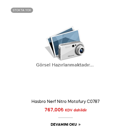
STOKTA YOK
Hasbro Nerf Nitro Motofury C0787
767,00
₺
KDV dahildir
DEVAMINI OKU