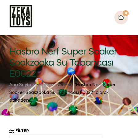
0
Hasbro Nerf Super Soaker
Soakzooka Su Tabancası
E0022
Ana Sayfa
Mağaza
Ürünler “Hasbro Nerf Super
Soaker Soakzooka Su Tabancası E0022” olarak
etiketlendi
FILTER