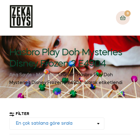
0
Hasbro Play Doh Mysteries
Disney Frozen 2 E4904
Ana Sayfa
Mağaza
Ürünler “Hasbro Play Doh
Mysteries Disney Frozen 2 E4904” olarak etiketlendi
FILTER