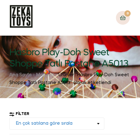
0
Hasbro Play-Doh Sweet
Shoppe Tatlı Pastane A5013
Ana Sayfa
Mağaza
Ürünler “Hasbro Play-Doh Sweet
Shoppe Tatlı Pastane A5013” olarak etiketlendi
FILTER