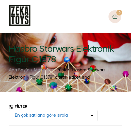
0
Hasbro Starwars Elektronik
Figür C1578
Ana Sayfa
Mağaza
Ürünler “Hasbro Starwars
Elektronik Figür C1578” olarak etiketlendi
FILTER