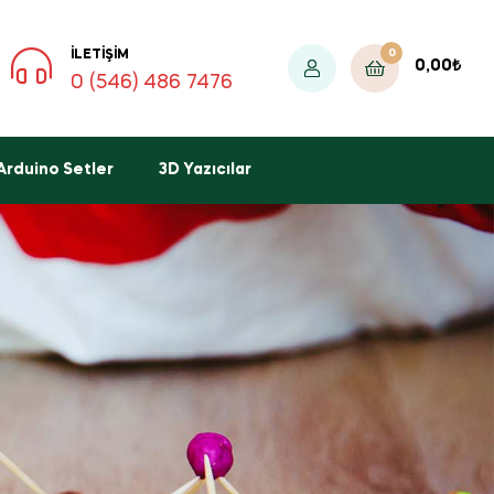
0
İLETIŞIM
0,00
₺
0 (546) 486 7476
Arduino Setler
3D Yazıcılar