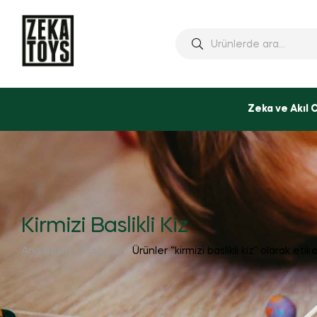
Ara:
Zeka ve Akıl 
Kirmizi Baslikli Kiz
Ana Sayfa
Mağaza
Ürünler “kirmizi baslikli kiz” olarak etik