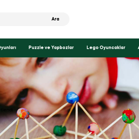
Ara
Oyunları
Puzzle ve Yapbozlar
Lego Oyuncaklar
etlendi