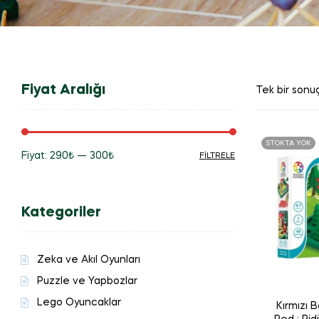
Fiyat Aralığı
Tek bir sonuç
STOKTA YOK
Fiyat:
290₺
—
300₺
FILTRELE
En
En
düşük
yüksek
Kategoriler
fiyat
fiyat
Zeka ve Akıl Oyunları
Puzzle ve Yapbozlar
Lego Oyuncaklar
Kırmızı Ba