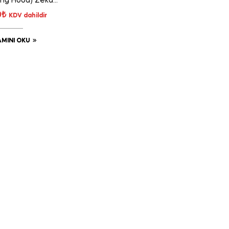
ding Hood) Zeka
Oyunu
0
₺
KDV dahildir
MINI OKU