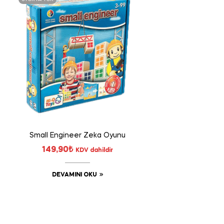
Small Engineer Zeka Oyunu
149,90
₺
KDV dahildir
DEVAMINI OKU