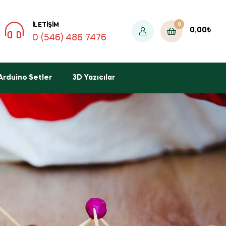
0
İLETIŞIM
0,00
₺
0 (546) 486 7476
Arduino Setler
3D Yazıcılar