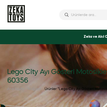
Ara:
Zeka ve Akıl 
Lego City Ayı Gösteri Motosikle
60356
Ana Sayfa
Mağaza
Ürünler “Lego City Ayı Gösteri Motosik