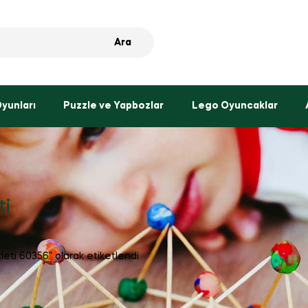
Ara
Oyunları
Puzzle ve Yapbozlar
Lego Oyuncaklar
ti
leti 60356” olarak etiketlendi