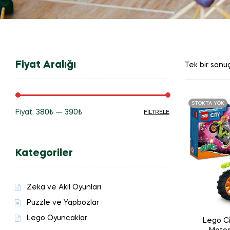
Fiyat Aralığı
Tek bir sonuç
STOKTA YOK
Fiyat:
380₺
—
390₺
FILTRELE
En
En
düşük
yüksek
Kategoriler
fiyat
fiyat
Zeka ve Akıl Oyunları
Puzzle ve Yapbozlar
Lego Oyuncaklar
Lego Ci