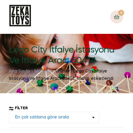
0
Lego City İtfaiye İstasyonu
Ve İtfaiye Aracı 60414
Ana Sayfa
Mağaza
Ürünler “Lego City İtfaiye
İstasyonu Ve İtfaiye Aracı 60414” olarak etiketlendi
FILTER