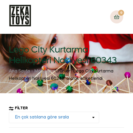
0
Lego City Kurtarma
Helikopteri Nakliyesi 60343
Ana Sayfa
Mağaza
Ürünler “Lego City Kurtarma
Helikopteri Nakliyesi 60343” olarak etiketlendi
FILTER