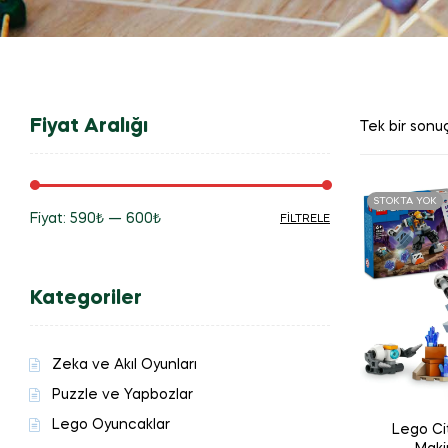
Fiyat Aralığı
Tek bir sonuç
STOKTA YOK
Fiyat:
590₺
—
600₺
FILTRELE
En
En
düşük
yüksek
Kategoriler
fiyat
fiyat
Zeka ve Akıl Oyunları
Puzzle ve Yapbozlar
Lego Oyuncaklar
Lego Ci