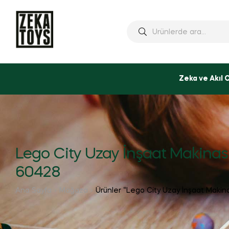
Ara:
Zeka ve Akıl 
Lego City Uzay İnşaat Makinas
60428
Ana Sayfa
Mağaza
Ürünler “Lego City Uzay İnşaat Makina