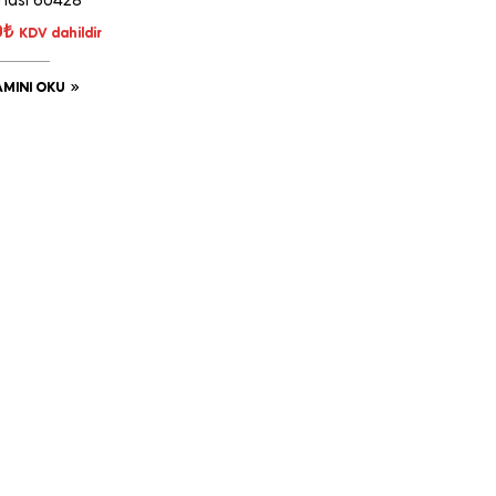
nası 60428
0
₺
KDV dahildir
MINI OKU