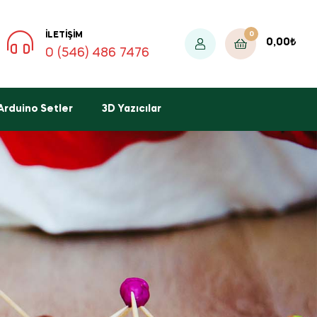
0
İLETIŞIM
0,00
₺
0 (546) 486 7476
Arduino Setler
3D Yazıcılar