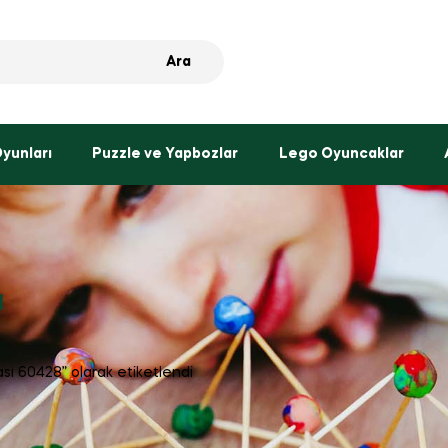
Ara
Oyunları
Puzzle ve Yapbozlar
Lego Oyuncaklar
ı
sı 60428” olarak etiketlendi