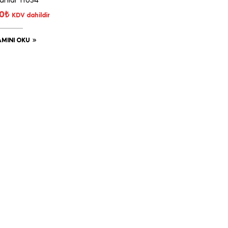
anlar 11034
80
₺
KDV dahildir
MINI OKU