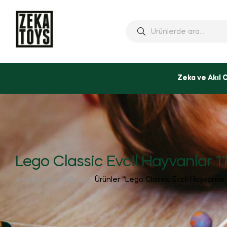
Ara:
Zeka ve Akıl 
Lego Classic Evcil Hayvanlar 1
Ana Sayfa
Mağaza
Ürünler “Lego Classic Evcil Hayvanlar 