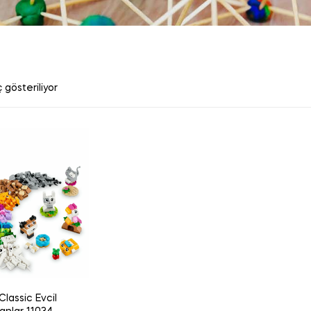
 gösteriliyor
lassic Evcil