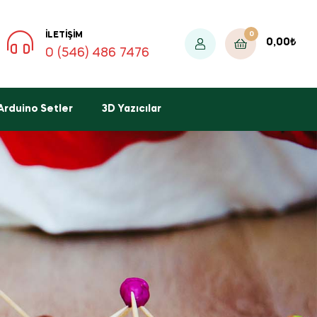
0
İLETIŞIM
0,00
₺
0 (546) 486 7476
Arduino Setler
3D Yazıcılar