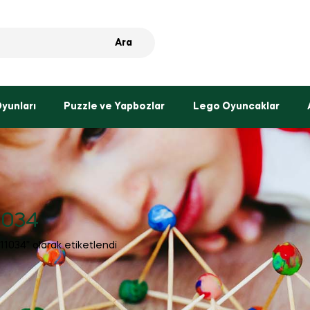
Ara
Oyunları
Puzzle ve Yapbozlar
Lego Oyuncaklar
1034
11034” olarak etiketlendi