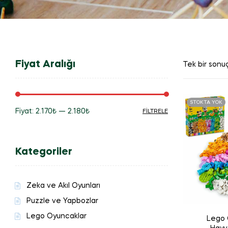
Fiyat Aralığı
Tek bir sonuç
STOKTA YOK
Fiyat:
2.170₺
—
2.180₺
FILTRELE
En
En
düşük
yüksek
Kategoriler
fiyat
fiyat
Zeka ve Akıl Oyunları
Puzzle ve Yapbozlar
Lego Oyuncaklar
Lego C