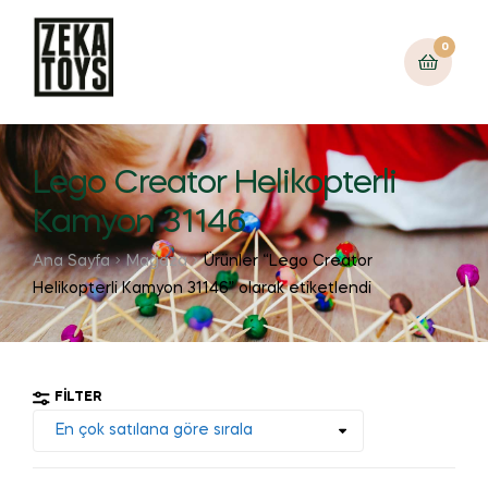
0
Lego Creator Helikopterli
Kamyon 31146
Ana Sayfa
Mağaza
Ürünler “Lego Creator
Helikopterli Kamyon 31146” olarak etiketlendi
FILTER