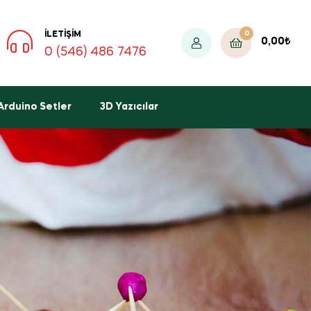
0
İLETIŞIM
0,00
₺
0 (546) 486 7476
Arduino Setler
3D Yazıcılar