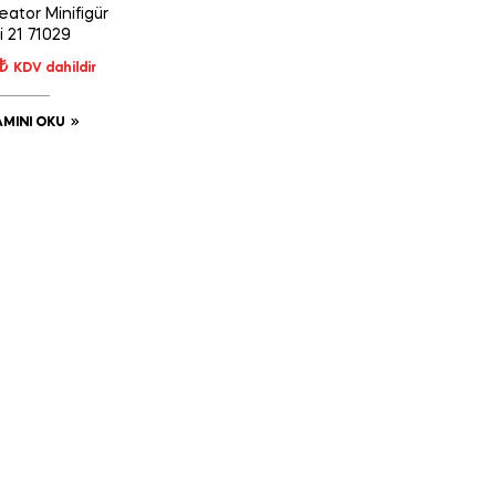
ator Minifigür
i 21 71029
₺
KDV dahildir
MINI OKU