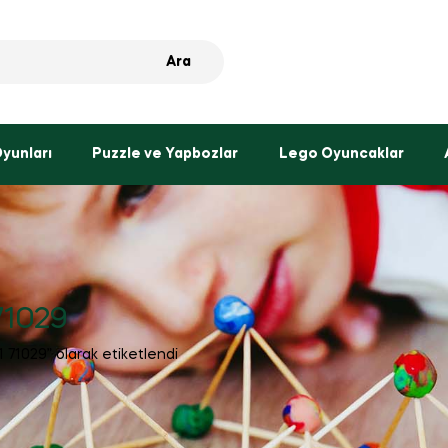
Ara
Oyunları
Puzzle ve Yapbozlar
Lego Oyuncaklar
71029
1 71029” olarak etiketlendi