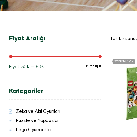
Fiyat Aralığı
Tek bir sonuç
STOKTA YOK
Fiyat:
50₺
—
60₺
FILTRELE
En
En
düşük
yüksek
Kategoriler
fiyat
fiyat
Zeka ve Akıl Oyunları
Puzzle ve Yapbozlar
Lego Oyuncaklar