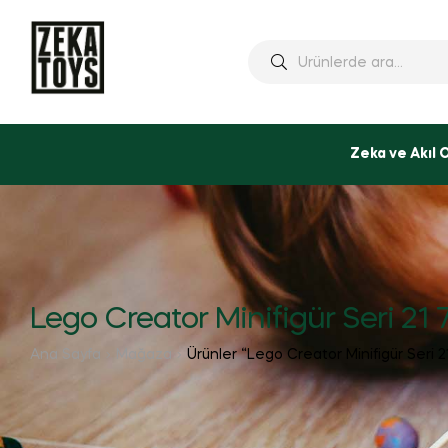
Ara:
Zeka ve Akıl 
Lego Creator Minifigür Seri 21 
Ana Sayfa
Mağaza
Ürünler “Lego Creator Minifigür Seri 2