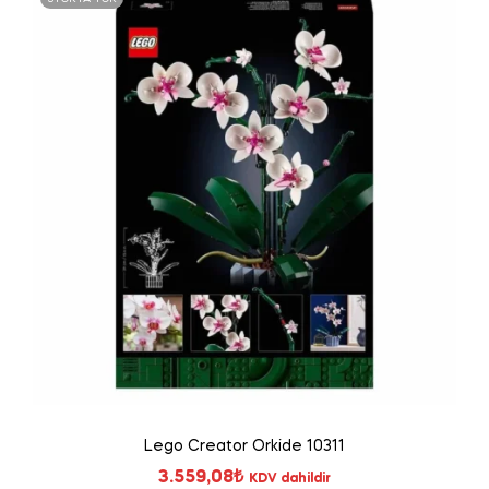
Lego Creator Orkide 10311
3.559,08
₺
KDV dahildir