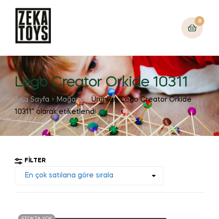
0
Lego Creator Orkide 10311
Ana Sayfa
Mağaza
Ürünler “Lego Creator Orkide
10311” olarak etiketlendi
FILTER
STOKTA YOK