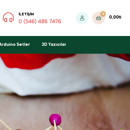
0
İLETIŞIM
0,00
₺
0 (546) 486 7476
Arduino Setler
3D Yazıcılar