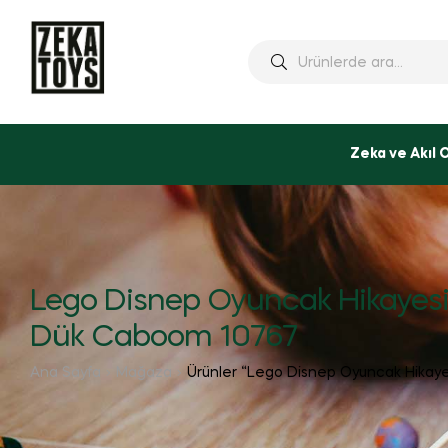
Ara:
Zeka ve Akıl 
Lego Disnep Oyuncak Hikayesi
Dük Caboom 10767
Ana Sayfa
Mağaza
Ürünler “Lego Disnep Oyuncak Hikaye