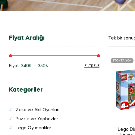
Fiyat Aralığı
Tek bir sonuç
STOKTA YOK
Fiyat:
340₺
—
350₺
FILTRELE
En
En
düşük
yüksek
Kategoriler
fiyat
fiyat
Zeka ve Akıl Oyunları
Puzzle ve Yapbozlar
Lego Oyuncaklar
Lego Di