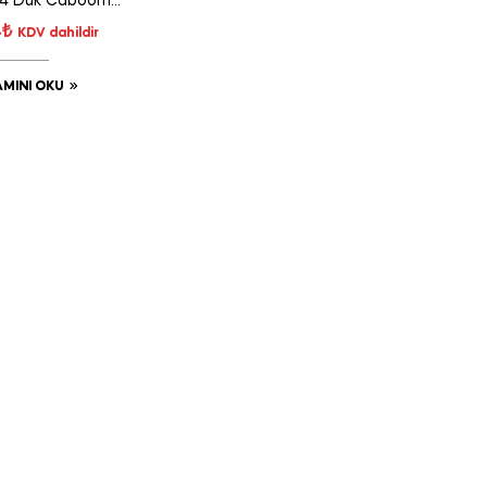
i 4 Dük Caboom
10767
4
₺
KDV dahildir
MINI OKU