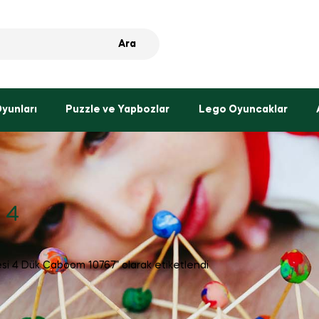
Ara
Oyunları
Puzzle ve Yapbozlar
Lego Oyuncaklar
 4
si 4 Dük Caboom 10767” olarak etiketlendi