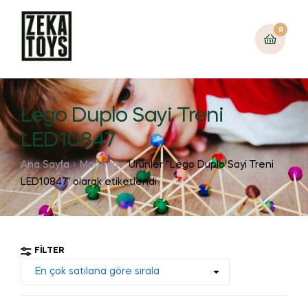
0
Lego Duplo Sayi Treni
LED10847
Ana Sayfa
Mağaza
Ürünler “Lego Duplo Sayi Treni
LED10847” olarak etiketlendi
FILTER