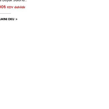
s Büyük Salonu
76435
00
₺
KDV dahildir
MINI OKU