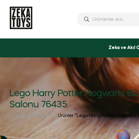
Ara:
Zeka ve Akıl 
Lego Harry Potter Hogwarts B
Salonu 76435
Ana Sayfa
Mağaza
Ürünler “Lego Harry Potter Hogwarts 