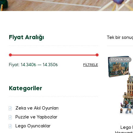
Fiyat Aralığı
Tek bir sonuç
STOKTA YOK
Fiyat:
14.340₺
—
14.350₺
FILTRELE
En
En
düşük
yüksek
Kategoriler
fiyat
fiyat
Zeka ve Akıl Oyunları
Puzzle ve Yapbozlar
Lego Oyuncaklar
Lego 