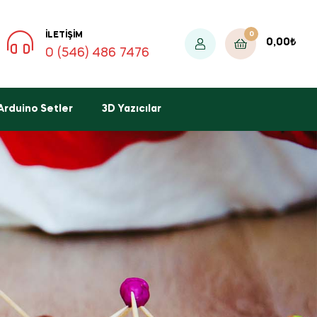
0
İLETIŞIM
0,00
₺
0 (546) 486 7476
Arduino Setler
3D Yazıcılar