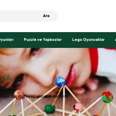
Ara
Oyunları
Puzzle ve Yapbozlar
Lego Oyuncaklar
üyük
Büyük Salonu 76435” olarak etiketlendi