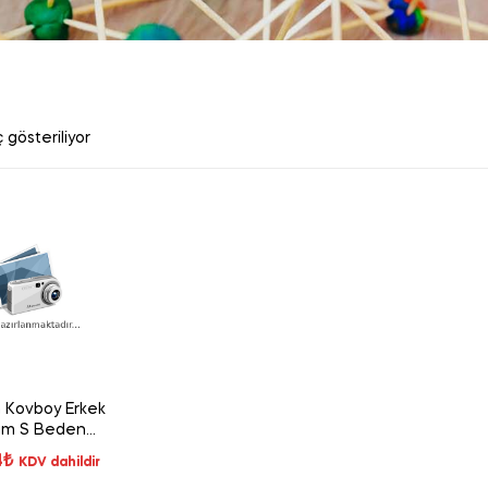
 gösteriliyor
Kovboy Erkek
üm S Beden
0099305
4
₺
KDV dahildir