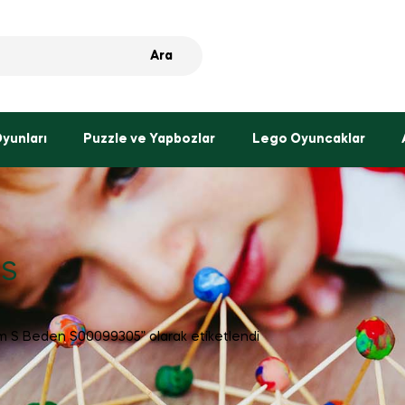
Ara
Oyunları
Puzzle ve Yapbozlar
Lego Oyuncaklar
 S
m S Beden S00099305” olarak etiketlendi