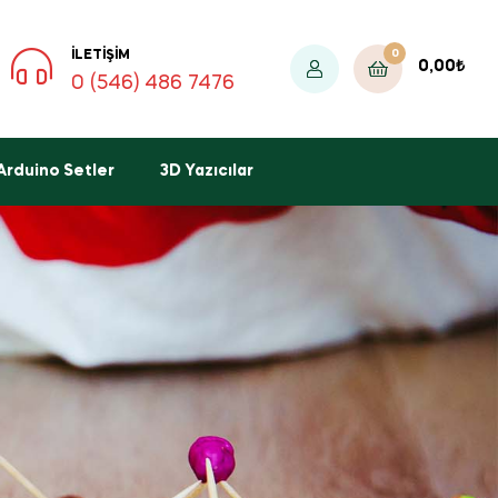
0
İLETIŞIM
0,00
₺
0 (546) 486 7476
Arduino Setler
3D Yazıcılar