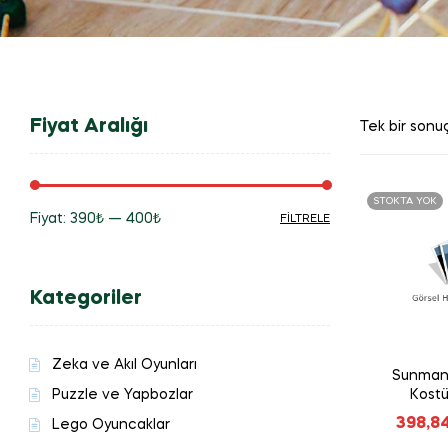
Fiyat Aralığı
Tek bir sonuç
STOKTA YOK
Fiyat:
390₺
—
400₺
FILTRELE
En
En
düşük
yüksek
Kategoriler
fiyat
fiyat
Zeka ve Akıl Oyunları
Sunman 
Puzzle ve Yapbozlar
Kost
S0
398,8
Lego Oyuncaklar