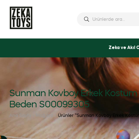
Ara:
Zeka ve Akıl 
Sunman Kovboy Erkek Kostüm
Beden S00099305
Ana Sayfa
Mağaza
Ürünler “Sunman Kovboy Erkek Kostü