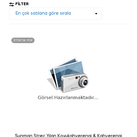
FILTER
STOKTA YOK
Sunman Streç Yılan Koyukahverengi & Kahverengi