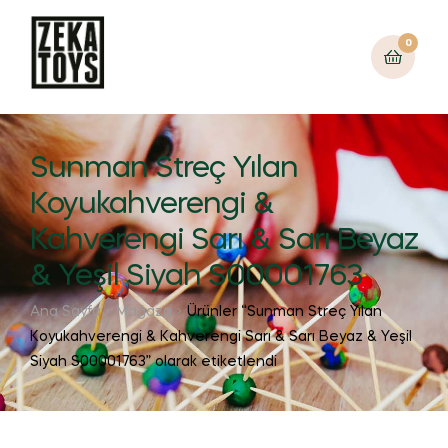
0
Sunman Streç Yılan
Koyukahverengi &
Kahverengi Sarı & Sarı Beyaz
& Yeşil Siyah S00001763
Ana Sayfa
Mağaza
Ürünler “Sunman Streç Yılan
Koyukahverengi & Kahverengi Sarı & Sarı Beyaz & Yeşil
Siyah S00001763” olarak etiketlendi