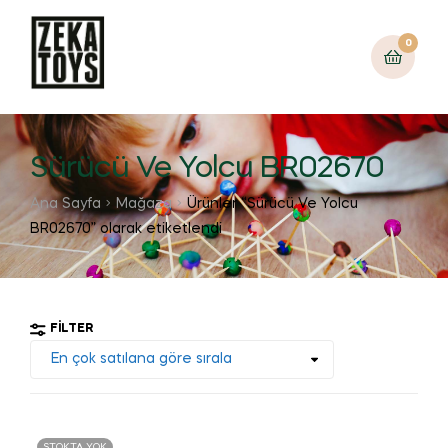
0
Sürücü Ve Yolcu BR02670
Ana Sayfa
Mağaza
Ürünler “Sürücü Ve Yolcu
BR02670” olarak etiketlendi
FILTER
STOKTA YOK